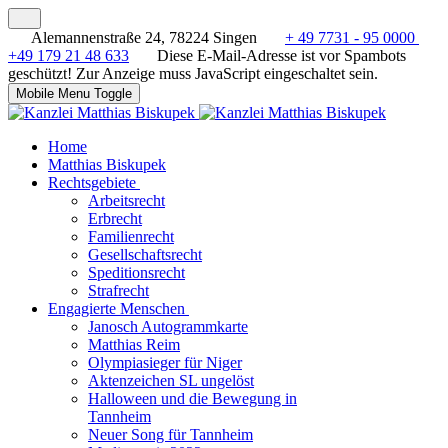
Alemannenstraße 24, 78224 Singen
+ 49 7731 - 95 0000
+49 179 21 48 633
Diese E-Mail-Adresse ist vor Spambots
geschützt! Zur Anzeige muss JavaScript eingeschaltet sein.
Mobile Menu Toggle
Home
Matthias Biskupek
Rechtsgebiete
Arbeitsrecht
Erbrecht
Familienrecht
Gesellschaftsrecht
Speditionsrecht
Strafrecht
Engagierte Menschen
Janosch Autogrammkarte
Matthias Reim
Olympiasieger für Niger
Aktenzeichen SL ungelöst
Halloween und die Bewegung in
Tannheim
Neuer Song für Tannheim