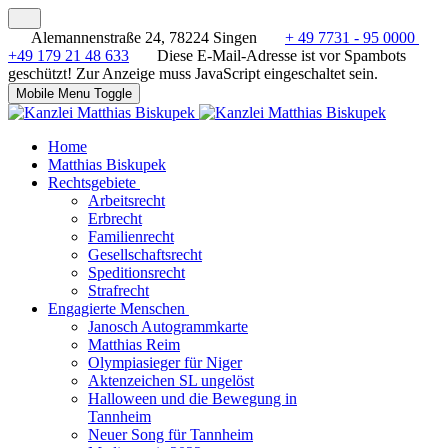
Alemannenstraße 24, 78224 Singen
+ 49 7731 - 95 0000
+49 179 21 48 633
Diese E-Mail-Adresse ist vor Spambots
geschützt! Zur Anzeige muss JavaScript eingeschaltet sein.
Mobile Menu Toggle
Home
Matthias Biskupek
Rechtsgebiete
Arbeitsrecht
Erbrecht
Familienrecht
Gesellschaftsrecht
Speditionsrecht
Strafrecht
Engagierte Menschen
Janosch Autogrammkarte
Matthias Reim
Olympiasieger für Niger
Aktenzeichen SL ungelöst
Halloween und die Bewegung in
Tannheim
Neuer Song für Tannheim