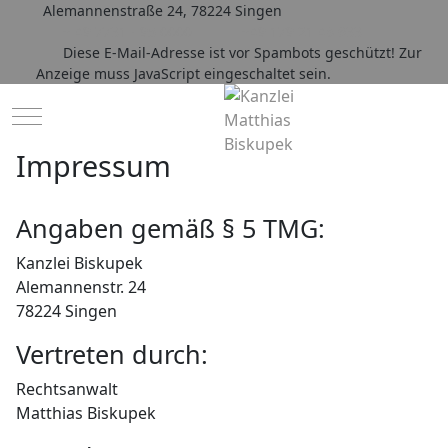
Alemannenstraße 24, 78224 Singen
+ 49 7731 - 95 0000
+49 179 21 48 633
Diese E-Mail-Adresse ist vor Spambots geschützt! Zur
Anzeige muss JavaScript eingeschaltet sein.
Mobile Menu Toggle
Impressum
Angaben gemäß § 5 TMG:
Kanzlei Biskupek
Alemannenstr. 24
78224 Singen
Vertreten durch:
Rechtsanwalt
Matthias Biskupek