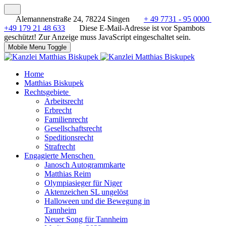
Alemannenstraße 24, 78224 Singen
+ 49 7731 - 95 0000
+49 179 21 48 633
Diese E-Mail-Adresse ist vor Spambots
geschützt! Zur Anzeige muss JavaScript eingeschaltet sein.
Mobile Menu Toggle
Home
Matthias Biskupek
Rechtsgebiete
Arbeitsrecht
Erbrecht
Familienrecht
Gesellschaftsrecht
Speditionsrecht
Strafrecht
Engagierte Menschen
Janosch Autogrammkarte
Matthias Reim
Olympiasieger für Niger
Aktenzeichen SL ungelöst
Halloween und die Bewegung in
Tannheim
Neuer Song für Tannheim