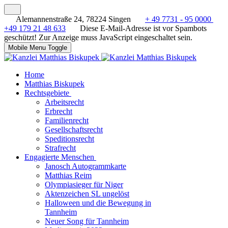
Alemannenstraße 24, 78224 Singen
+ 49 7731 - 95 0000
+49 179 21 48 633
Diese E-Mail-Adresse ist vor Spambots
geschützt! Zur Anzeige muss JavaScript eingeschaltet sein.
Mobile Menu Toggle
Home
Matthias Biskupek
Rechtsgebiete
Arbeitsrecht
Erbrecht
Familienrecht
Gesellschaftsrecht
Speditionsrecht
Strafrecht
Engagierte Menschen
Janosch Autogrammkarte
Matthias Reim
Olympiasieger für Niger
Aktenzeichen SL ungelöst
Halloween und die Bewegung in
Tannheim
Neuer Song für Tannheim