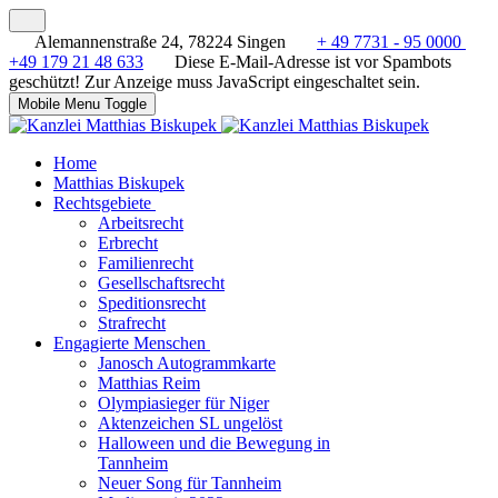
Alemannenstraße 24, 78224 Singen
+ 49 7731 - 95 0000
+49 179 21 48 633
Diese E-Mail-Adresse ist vor Spambots
geschützt! Zur Anzeige muss JavaScript eingeschaltet sein.
Mobile Menu Toggle
Home
Matthias Biskupek
Rechtsgebiete
Arbeitsrecht
Erbrecht
Familienrecht
Gesellschaftsrecht
Speditionsrecht
Strafrecht
Engagierte Menschen
Janosch Autogrammkarte
Matthias Reim
Olympiasieger für Niger
Aktenzeichen SL ungelöst
Halloween und die Bewegung in
Tannheim
Neuer Song für Tannheim